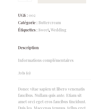
UGS :
002
Catégorie :
Buttercream
Étiquettes :
Sweet
,
Wedding
Description
Informations complémentaires
Avis (0)
Donec vitae sapien ut libero venenatis
faucibus. Nullam quis ante. Etiam sit
amet orci eget eros faucibus tincidunt.
Duis leo. Maecenas tempus, tellus eget