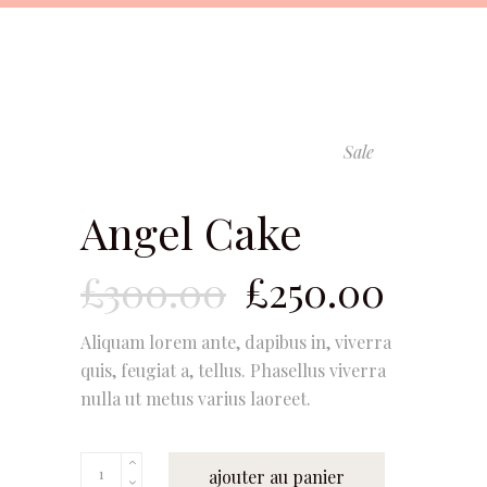
Sale
Angel Cake
Le
Le
£
300.00
£
250.00
prix
prix
Aliquam lorem ante, dapibus in, viverra
initial
actue
quis, feugiat a, tellus. Phasellus viverra
était :
est :
nulla ut metus varius laoreet.
£300.00.
£250.
Quantity
ajouter au panier