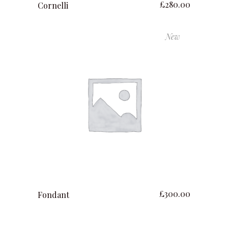
£
280.00
Cornelli
New
ajouter au panier
£
300.00
Fondant