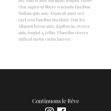
nec odio et ante tincidunt tempus. Donec
vitae sapien ut libero venenatis faucibus.
Nullam quis ante. Etiam sit amet orci
eget eros faucibus tincidunt. Duis leo.
Aliquam lorem ante, dapibus in, viverra
quis, feugiat a, tellus. Phasellus viverra
nulla ut metus varius laoreet.
Continuons le Rêve