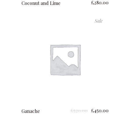
£
280.00
Coconut and Lime
Sale
ajouter au panier
Le
Le
£
520.00
£
450.00
Ganache
prix
prix
initial
actuel
était :
est :
£520.00.
£450.00.